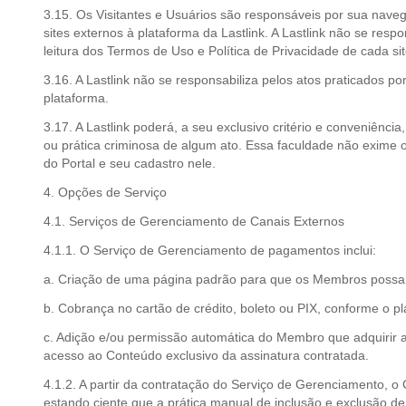
3.15. Os Visitantes e Usuários são responsáveis por sua naveg
sites externos à plataforma da Lastlink. A Lastlink não se resp
leitura dos Termos de Uso e Política de Privacidade de cada si
3.16. A Lastlink não se responsabiliza pelos atos praticados 
plataforma.
3.17. A Lastlink poderá, a seu exclusivo critério e conveniênc
ou prática criminosa de algum ato. Essa faculdade não exime 
do Portal e seu cadastro nele.
4. Opções de Serviço
4.1. Serviços de Gerenciamento de Canais Externos
4.1.1. O Serviço de Gerenciamento de pagamentos inclui:
a. Criação de uma página padrão para que os Membros possam
b. Cobrança no cartão de crédito, boleto ou PIX, conforme o 
c. Adição e/ou permissão automática do Membro que adquirir a 
acesso ao Conteúdo exclusivo da assinatura contratada.
4.1.2. A partir da contratação do Serviço de Gerenciamento, o
estando ciente que a prática manual de inclusão e exclusão 