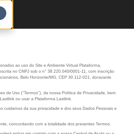
ionados ao uso do Site e Ambiente Virtual Plataforma,
scrita no CNPJ sob o n° 38.220.040/0001-11, com inscrição
uncionários, Belo Horizonte/MG, CEP 30.112-021, doravante
es de Uso (“Termos”), da nossa Política de Privacidade, bem
stlink ou usar a Plataforma Lastlink.
omo cuidamos da sua privacidade e dos seus Dados Pessoais e
ente, concordando com a totalidade dos presentes Termos.
derá entrar em contato com a nossa Central de Ajuda ou o