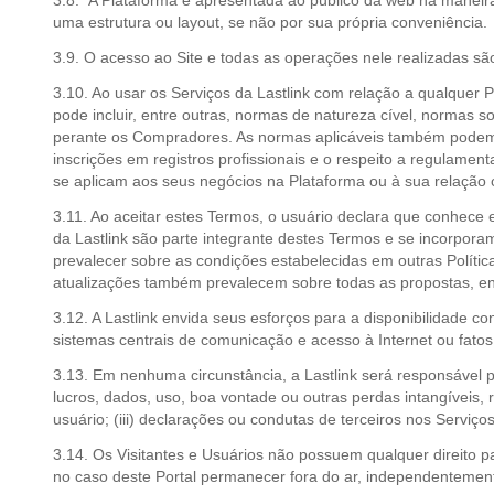
3.8. A Plataforma é apresentada ao público da web na maneira
uma estrutura ou layout, se não por sua própria conveniência.
3.9. O acesso ao Site e todas as operações nele realizadas sã
3.10. Ao usar os Serviços da Lastlink com relação a qualquer P
pode incluir, entre outras, normas de natureza cível, normas 
perante os Compradores. As normas aplicáveis também podem ex
inscrições em registros profissionais e o respeito a regulamen
se aplicam aos seus negócios na Plataforma ou à sua relação co
3.11. Ao aceitar estes Termos, o usuário declara que conhece e
da Lastlink são parte integrante destes Termos e se incorpor
prevalecer sobre as condições estabelecidas em outras Polític
atualizações também prevalecem sobre todas as propostas, ente
3.12. A Lastlink envida seus esforços para a disponibilidade co
sistemas centrais de comunicação e acesso à Internet ou fatos 
3.13. Em nenhuma circunstância, a Lastlink será responsável po
lucros, dados, uso, boa vontade ou outras perdas intangíveis, 
usuário; (iii) declarações ou condutas de terceiros nos Serviç
3.14. Os Visitantes e Usuários não possuem qualquer direito 
no caso deste Portal permanecer fora do ar, independentemen