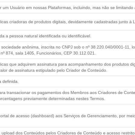
or um Usuário em nossas Plataformas, incluindo, mas não se limitand
ídicas criadoras de produtos digitais, devidamente cadastradas junto à L
a a pessoa natural identificada ou identificável.
A., sociedade anônima, inscrita no CNPJ sob o nº 38.220.040/0001-11, 
 nº 874, sala 1405, Funcionários, CEP 30.112.021.
urídicas que adquirem assinatura para acompanhamento dos produtos d
alor de assinatura estipulado pelo Criador de Conteúdo.
a definida.
k para transacionar os pagamentos dos Membros aos Criadores de Conteú
porcentagens previamente determinadas nestes Termos.
 portal de acesso (dashboard) aos Serviços de Gerenciamento, por meio
ra upload dos Conteúdos pelos Criadores de Conteúdo e acesso restri