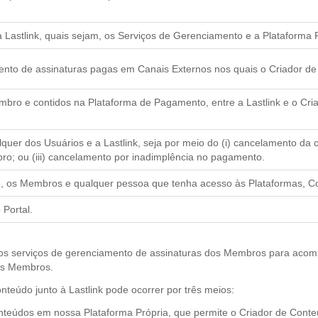
la Lastlink, quais sejam, os Serviços de Gerenciamento e a Plataforma P
ento de assinaturas pagas em Canais Externos nos quais o Criador de
mbro e contidos na Plataforma de Pagamento, entre a Lastlink e o Cr
ualquer dos Usuários e a Lastlink, seja por meio do (i) cancelamento d
o; ou (iii) cancelamento por inadimplência no pagamento.
o, os Membros e qualquer pessoa que tenha acesso às Plataformas, C
Portal.
o os serviços de gerenciamento de assinaturas dos Membros para aco
eus Membros.
nteúdo junto à Lastlink pode ocorrer por três meios:
Conteúdos em nossa Plataforma Própria, que permite o Criador de Cont