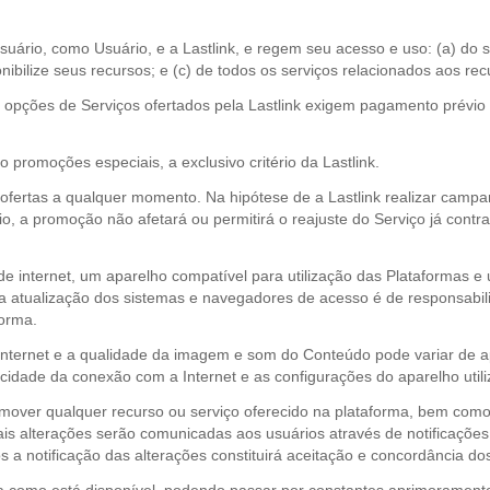
uário, como Usuário, e a Lastlink, e regem seu acesso e uso: (a) do si
onibilize seus recursos; e (c) de todos os serviços relacionados aos rec
 as opções de Serviços ofertados pela Lastlink exigem pagamento prévi
romoções especiais, a exclusivo critério da Lastlink.
s ofertas a qualquer momento. Na hipótese de a Lastlink realizar cam
o, a promoção não afetará ou permitirá o reajuste do Serviço já cont
e internet, um aparelho compatível para utilização das Plataformas e
a atualização dos sistemas e navegadores de acesso é de responsabili
forma.
 Internet e a qualidade da imagem e som do Conteúdo pode variar de a
locidade da conexão com a Internet e as configurações do aparelho util
u remover qualquer recurso ou serviço oferecido na plataforma, bem como
 Tais alterações serão comunicadas aos usuários através de notificaçõ
ós a notificação das alterações constituirá aceitação e concordância d