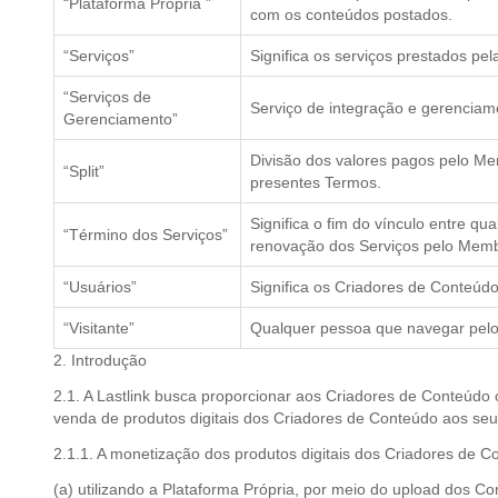
“Plataforma Própria ”
com os conteúdos postados.
“Serviços”
Significa os serviços prestados pe
“Serviços de
Serviço de integração e gerenciam
Gerenciamento”
Divisão dos valores pagos pelo Me
“Split”
presentes Termos.
Significa o fim do vínculo entre q
“Término dos Serviços”
renovação dos Serviços pelo Membr
“Usuários”
Significa os Criadores de Conteúd
“Visitante”
Qualquer pessoa que navegar pelo 
2. Introdução
2.1. A Lastlink busca proporcionar aos Criadores de Conteúd
venda de produtos digitais dos Criadores de Conteúdo aos s
2.1.1. A monetização dos produtos digitais dos Criadores de Co
(a) utilizando a Plataforma Própria, por meio do upload dos 