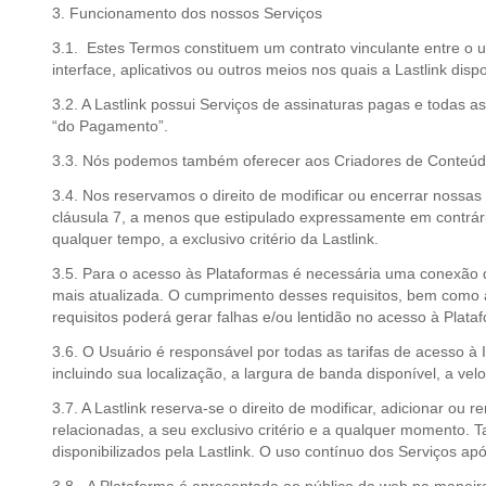
3. Funcionamento dos nossos Serviços
3.1. Estes Termos constituem um contrato vinculante entre o us
interface, aplicativos ou outros meios nos quais a Lastlink disp
3.2. A Lastlink possui Serviços de assinaturas pagas e todas
“do Pagamento”.
3.3. Nós podemos também oferecer aos Criadores de Conteúdo p
3.4. Nos reservamos o direito de modificar ou encerrar nossa
cláusula 7, a menos que estipulado expressamente em contrári
qualquer tempo, a exclusivo critério da Lastlink.
3.5. Para o acesso às Plataformas é necessária uma conexão d
mais atualizada. O cumprimento desses requisitos, bem como 
requisitos poderá gerar falhas e/ou lentidão no acesso à Plata
3.6. O Usuário é responsável por todas as tarifas de acesso à
incluindo sua localização, a largura de banda disponível, a ve
3.7. A Lastlink reserva-se o direito de modificar, adicionar o
relacionadas, a seu exclusivo critério e a qualquer momento.
disponibilizados pela Lastlink. O uso contínuo dos Serviços ap