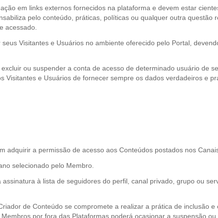
ação em links externos fornecidos na plataforma e devem estar cientes
onsabiliza pelo conteúdo, práticas, políticas ou qualquer outra questão
te acessado.
por seus Visitantes e Usuários no ambiente oferecido pelo Portal, dev
ia, excluir ou suspender a conta de acesso de determinado usuário de s
os Visitantes e Usuários de fornecer sempre os dados verdadeiros e p
 adquirir a permissão de acesso aos Conteúdos postados nos Canais
plano selecionado pelo Membro.
assinatura à lista de seguidores do perfil, canal privado, grupo ou s
 Criador de Conteúdo se compromete a realizar a prática de inclusão e
de Membros por fora das Plataformas poderá ocasionar a suspensão ou