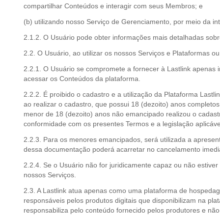
compartilhar Conteúdos e interagir com seus Membros; e
(b) utilizando nosso Serviço de Gerenciamento, por meio da 
2.1.2. O Usuário pode obter informações mais detalhadas sob
2.2. O Usuário, ao utilizar os nossos Serviços e Plataformas
2.2.1. O Usuário se compromete a fornecer à Lastlink apenas i
acessar os Conteúdos da plataforma.
2.2.2. É proibido o cadastro e a utilização da Plataforma Las
ao realizar o cadastro, que possui 18 (dezoito) anos complet
menor de 18 (dezoito) anos não emancipado realizou o cadastro
conformidade com os presentes Termos e a legislação aplicáve
2.2.3. Para os menores emancipados, será utilizada a aprese
dessa documentação poderá acarretar no cancelamento imedia
2.2.4. Se o Usuário não for juridicamente capaz ou não estive
nossos Serviços.
2.3. A Lastlink atua apenas como uma plataforma de hospedag
responsáveis pelos produtos digitais que disponibilizam na pla
responsabiliza pelo conteúdo fornecido pelos produtores e nã