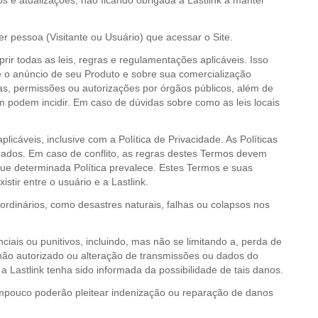
 e atualizações, não ficando obrigada a Lastlink a manter
r pessoa (Visitante ou Usuário) que acessar o Site.
rir todas as leis, regras e regulamentações aplicáveis. Isso
re o anúncio de seu Produto e sobre sua comercialização
s, permissões ou autorizações por órgãos públicos, além de
ém podem incidir. Em caso de dúvidas sobre como as leis locais
icáveis, inclusive com a Política de Privacidade. As Políticas
arados. Em caso de conflito, as regras destes Termos devem
que determinada Política prevalece. Estes Termos e suas
tir entre o usuário e a Lastlink.
raordinários, como desastres naturais, falhas ou colapsos nos
ciais ou punitivos, incluindo, mas não se limitando a, perda de
o não autorizado ou alteração de transmissões ou dados do
a Lastlink tenha sido informada da possibilidade de tais danos.
tampouco poderão pleitear indenização ou reparação de danos