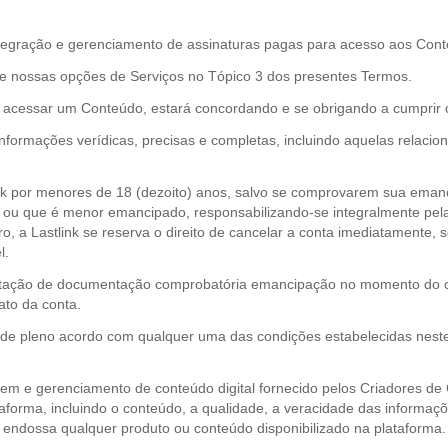
integração e gerenciamento de assinaturas pagas para acesso aos Con
re nossas opções de Serviços no Tópico 3 dos presentes Termos.
 ou acessar um Conteúdo, estará concordando e se obrigando a cumprir
nformações verídicas, precisas e completas, incluindo aquelas relacio
tlink por menores de 18 (dezoito) anos, salvo se comprovarem sua eman
os ou que é menor emancipado, responsabilizando-se integralmente pe
, a Lastlink se reserva o direito de cancelar a conta imediatamente, 
l.
ntação de documentação comprobatória emancipação no momento do cad
to da conta.
r de pleno acordo com qualquer uma das condições estabelecidas nestes
em e gerenciamento de conteúdo digital fornecido pelos Criadores de
taforma, incluindo o conteúdo, a qualidade, a veracidade das informaçõ
o endossa qualquer produto ou conteúdo disponibilizado na plataforma.