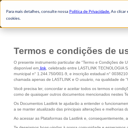
Para mais detalhes, consulte nossa
Política de Privacidade.
Ao clicar 
cookies.
Termos e condições de us
O presente instrumento particular de “Termo e Condições de Uso
disponível em
link
, celebrado entre LASTLINK TECNOLOGIA SA, 
municipal n° 1.244.750/001-9, e inscrição estadual n° 003821
chamada apenas de LASTLINK e O usuário, na qualidade de “Usu
Você precisa ler, concordar e aceitar todos os termos e cond
como de quaisquer outros documentos mencionados nestes Termo
Os Documentos Lastlink te ajudarão a entender o funcionament
a se manter atualizado das principais alterações e melhorias d
Ao acessar as Plataformas da Lastlink e, consequentemente, a
Te desejamos boas-vindas à nossa comunidade e esperamos qu