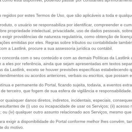
 como está disponível, podendo passar por constantes aprimoramentos
o regidos por estes Termos de Uso, que são aplicáveis a toda e qualque
roduto, o usuário se responsabiliza por identificar, compreender e cump
sobre propriedade intelectual, privacidade, uso de dados pessoais, sob
igir providências de natureza regulatória, como obtenção de licença
tações emitidas por eles. Regras sobre tributos ou contabilidade tamb
m a Lastlink, procure a sua assessoria jurídica ou contábil.
 concorda com o seu conteúdo e com as demais Políticas da Lastlink apl
am a eles por referência, ainda que sejam apresentadas em textos sep
as da Lastlink, exceto se houver previsões específicas estabelecendo 
ndimentos ou acordos anteriores, verbais ou escritos, que possam exis
ntínua e permanente do Portal, ficando sujeita, todavia, a eventos ext
de terceiro, que fogem de sua esfera de vigilância e responsabilidade.
r quaisquer danos diretos, indiretos, incidentais, especiais, consequen
resultantes de (i) uso ou incapacidade de usar os Serviços; (ii) acess
os; ou (iv) qualquer outro assunto relacionado aos Serviços, mesmo que 
para exigir a disponibilidade do Portal conforme melhor lhes convêm, 
te do motivo.